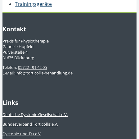
Trainingsgeräte
Kontakt
Praxis für Physiotherapie
Gabriele Hupfeld
Pulverstaße 4
31675 Bückeburg
Telefon:
05722 - 91 42 05
E-Mail:
info@torticollis-behandlung.de
Links
Deutsche Dystonie Gesellschaft e.V.
Bundesverband Torticollis e.V.
Dystonie-und-Du e.V