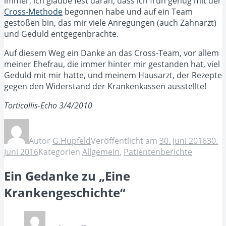
immer, ich glaube fest daran, dass ich früh genug mit der
Cross-Methode
begonnen habe und auf ein Team
gestoßen bin, das mir viele Anregungen (auch Zahnarzt)
und Geduld entgegenbrachte.
Auf diesem Weg ein Danke an das Cross-Team, vor allem
meiner Ehefrau, die immer hinter mir gestanden hat, viel
Geduld mit mir hatte, und meinem Hausarzt, der Rezepte
gegen den Widerstand der Krankenkassen ausstellte!
Torticollis-Echo 3/4/2010
Autor
G.Hupfeld
Veröffentlicht am
30. Juni 2016
30.
Juni 2016
Kategorien
Allgemein
,
Patientenberichte
Ein Gedanke zu „Eine
Krankengeschichte“