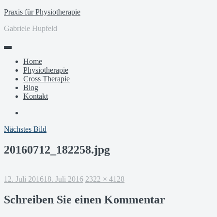
Zum
Praxis für Physiotherapie
Inhalt
Gabriele Hupfeld
springen
Home
Physiotherapie
Cross Therapie
Blog
Kontakt
Facebook
Nächstes Bild
20160712_182258.jpg
Veröffentlicht
Volle
12. Juli 2016
18. Juli 2016
2322 × 4128
am
Größe
Schreiben Sie einen Kommentar